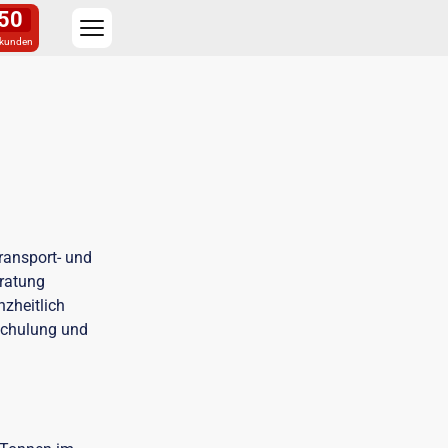
49
kunden
ransport- und
eratung
nzheitlich
Schulung und