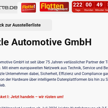
222
00
49
Tage
Stunden
Minuten
Se
ck zur Ausstellerliste
zle Automotive GmbH
omotive GmbH ist seit über 75 Jahren verlässlicher Partner der T
. Mit einem europaweiten Netzwerk aus Technik, Service und B
nzle Unternehmen dabei, Sicherheit, Effizienz und Compliance ga
n der Hardware über intelligente Datenplattformen bis hin zu 
ieb.
ket I: Jetzt handeln – wir rüsten um!