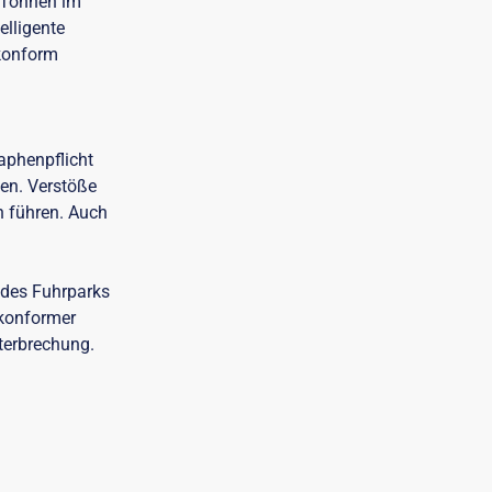
5 Tonnen im
elligente
skonform
raphenpflicht
en. Verstöße
 führen. Auch
 des Fuhrparks
skonformer
terbrechung.