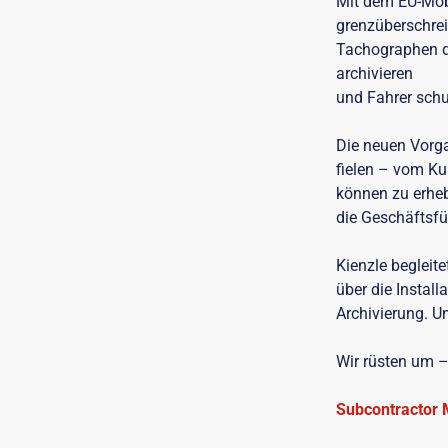
Mit dem EU-Mobi
grenzüberschrei
Tachographen de
archivieren
und Fahrer schu
Die neuen Vorga
fielen – vom K
können zu erhe
die Geschäftsf
Kienzle begleit
über die Instal
Archivierung. U
Wir rüsten um – 
Subcontractor