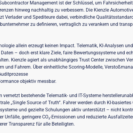
Subcontractor Management ist der Schlüssel, um Fahrsicherheit
enzen hinweg nachhaltig zu verbessern. Die Kienzle Automotiv
t Verlader und Spediteure dabei, verbindliche Qualitätsstandard
bunternehmer zu definieren, vertraglich zu verankern und transp
hnologie allein erzeugt keinen Impact. Telematik, KI-Analysen u
le Daten – doch erst klare Ziele, faire Bewertungssysteme und ec
lten. Kienzle agiert als unabhängiges Trust Center zwischen Ver
n und Fahrern. Über einheitliche Scoring-Modelle, Verstoßma
Auditprozesse
formance objektiv messbar.
rm vernetzt bestehende Telematik- und IT-Systeme herstelleruna
trale „Single Source of Truth“. Fahrer werden durch KI-basiertes
systeme und gezielte Schulungen aktiv unterstützt – nicht kontro
er Unfälle, geringere CO₂-Emissionen und reduzierte Ausfallzeite
erer Transparenz für alle Beteiligten.