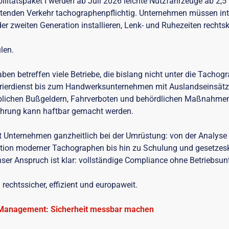
litätspaket I werden ab Juli 2026 leichte Nutzfahrzeuge ab 2,
tenden Verkehr tachographenpflichtig. Unternehmen müssen int
r zweiten Generation installieren, Lenk- und Ruhezeiten recht
len.
ben betreffen viele Betriebe, die bislang nicht unter die Tachog
urierdienst bis zum Handwerksunternehmen mit Auslandseinsätz
blichen Bußgeldern, Fahrverboten und behördlichen Maßnahmen
ührung kann haftbar gemacht werden.
et Unternehmen ganzheitlich bei der Umrüstung: von der Analyse
lation moderner Tachographen bis hin zu Schulung und gesetze
nser Anspruch ist klar: vollständige Compliance ohne Betriebsun
rechtssicher, effizient und europaweit.
 Management: Sicherheit messbar machen