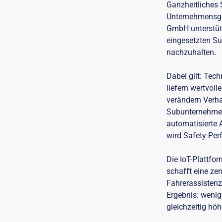
Ganzheitliches 
Unternehmensgr
GmbH unterstütz
eingesetzten Su
nachzuhalten.
Dabei gilt: Tec
liefern wertvol
verändern Verha
Subunternehmer
automatisierte 
wird Safety-Per
Die IoT-Plattfo
schafft eine zen
Fahrerassistenz
Ergebnis: wenig
gleichzeitig höh