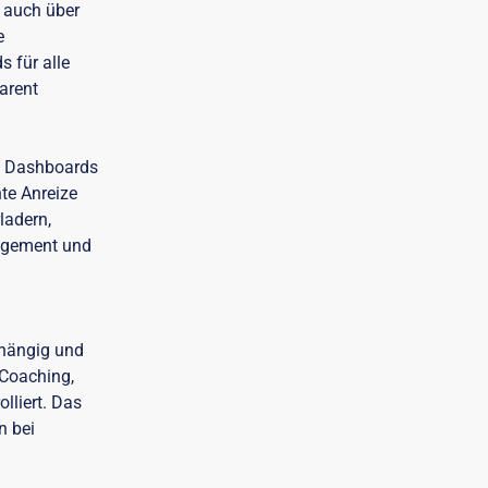
 auch über
e
s für alle
arent
nd Dashboards
hte Anreize
ladern,
nagement und
bhängig und
 Coaching,
lliert. Das
n bei