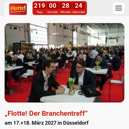
219
00
28
24
Tage
Stunden
Minuten
Sekunden
„Flotte! Der Branchentreff“
am 17.+18. März 2027 in Düsseldorf