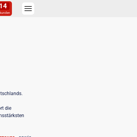
14
kunden
tschlands.
rt die
msstärksten