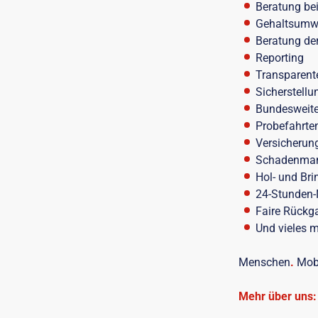
Beratung bei
Gehaltsumw
Beratung de
Reporting
Transparent
Sicherstellu
Bundesweite
Probefahrte
Versicherun
Schadenma
Hol- und Bri
24-Stunden-
Faire Rückga
Und vieles 
Menschen
.
Mobi
Mehr über uns