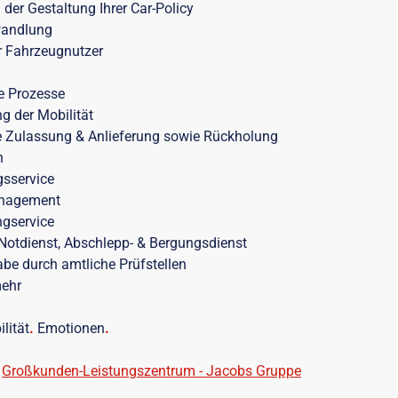
 der Gestaltung Ihrer Car-Policy
andlung
r Fahrzeugnutzer
e Prozesse
ng der Mobilität
 Zulassung & Anlieferung sowie Rückholung
n
gsservice
nagement
ngservice
Notdienst, Abschlepp- & Bergungsdienst
be durch amtliche Prüfstellen
mehr
lität
.
Emotionen
.
:
Großkunden-Leistungszentrum - Jacobs Gruppe