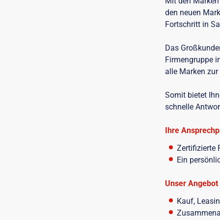
Mit den Marke
den neuen Mar
Fortschritt in 
Das Großkunden
Firmengruppe i
alle Marken zur
Somit bietet Ih
schnelle Antwor
Ihre Ansprechp
Zertifizier
Ein persönli
Unser Angebot
Kauf, Leasi
Zusammenarb