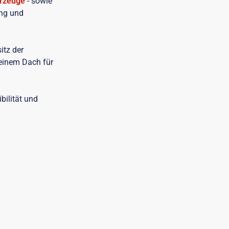
hrzeuge
- sowie
ung und
itz der
einem Dach für
bilität und