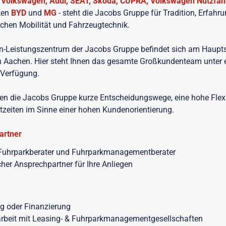
n
Volkswagen, Audi, SEAT, Škoda, CUPRA, Volkswagen Nutzfa
ken
BYD
und
MG
- steht die Jacobs Gruppe für Tradition, Erfahr
Sachen Mobilität und Fahrzeugtechnik.
-Leistungszentrum der Jacobs Gruppe befindet sich am Haupts
n Aachen. Hier steht Ihnen das gesamte Großkundenteam unter 
 Verfügung.
nen die Jacobs Gruppe kurze Entscheidungswege, eine hohe Flexi
tzeiten im Sinne einer hohen Kundenorientierung.
artner
te Fuhrparkberater und Fuhrparkmanagementberater
cher Ansprechpartner für Ihre Anliegen
ng oder Finanzierung
eit mit Leasing- & Fuhrparkmanagementgesellschaften