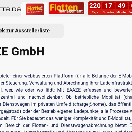
220
17
49
Tage
Stunden
Minuten
Se
ck zur Ausstellerliste
ZE GmbH
ieter einer webbasierten Plattform für alle Belange der E-Mobil
er Steuerung, Verwaltung und Abrechnung Ihrer Ladeinfrastruktu
l, wer, wie oder wo lädt: Mit EAAZE erfassen und bewerte
zentral und nachvollziehbar. Ob betriebliche Mobilität (ch
 Dienstwagen im privaten Umfeld (charge@home), das öffentli
ge@road) oder der Betrieb eigener Ladepunkte, alle Prozesse 
elt. Für Sie bedeutet das weniger Komplexität und E-Mobilität, d
m Bereich der Flotten- und Dienstwagenabrechnung bietet E