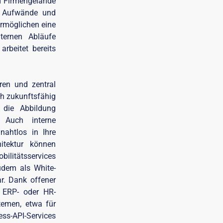
m Firmengelände
le Aufwände und
ermöglichen eine
nternen Abläufe
rbeitet bereits
ren und zentral
ch zukunftsfähig
n die Abbildung
. Auch interne
nahtlos in Ihre
hitektur können
bilitätsservices
udem als White-
r. Dank offener
, ERP- oder HR-
emen, etwa für
ss-API-Services