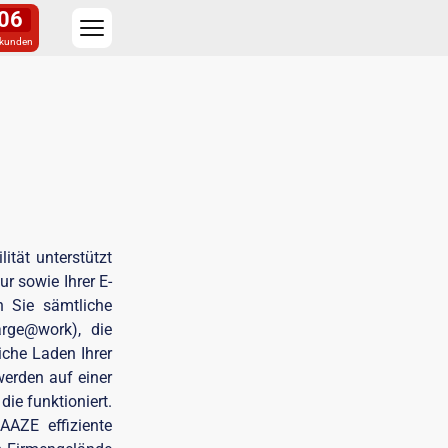
05
kunden
ität unterstützt
r sowie Ihrer E-
n Sie sämtliche
arge@work), die
che Laden Ihrer
werden auf einer
ie funktioniert.
AAZE effiziente