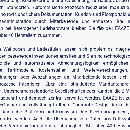
erwaltung, Kostenkontrolle und Abrechnung, zu Hause, auf de
en Standorten. Automatisierte Prozesse reduzieren manuel
ine revisionssichere Dokumentation. Kunden- und Fleetportale 
tadministration durch Mitarbeitende und entlasten Ihre i
h bei heterogener Ladehardware bleiben Sie flexibel: EAAZE a
 über 40 Herstellern zusammen.
he Wallboxen und Ladesäulen lassen sich problemlos integrie
iben bestehende Investitionen erhalten und Sie sind technologis
lexible und automatisierte Abrechnungslogiken ermögliche
cher Tarifmodelle, Kostenstellen und Weiterverrechnungen
chnungen oder Auszahlungen an Mitarbeitende lassen sich 
ozesse integrieren. Über eine strukturierte Mandantenarc
, Unternehmensstandorte, Gesellschaften oder Kunden, die E-Mo
r getrennt und dennoch zentral verwaltet werden. EAAZE ist z
rfügbar und vollständig in Ihrem Corporate Design darstellba
n kann die Plattform problemlos an Ihre Fleetmanagement-
unden werden. Auch die Übernahme von Daten aus Drittsyst
oder Vertragsinformationen, ist möglich. Mit über 400 Busine