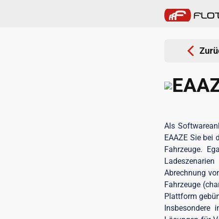
Zurü
EAA
Als Softwareanb
EAAZE Sie bei d
Fahrzeuge. Ega
Ladeszenarien 
Abrechnung von
Fahrzeuge (char
Plattform gebünd
Insbesondere i