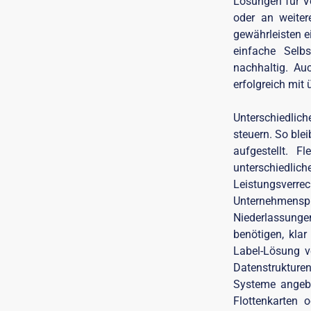
Lösungen für V
oder an weiter
gewährleisten e
einfache Selbs
nachhaltig. Auc
erfolgreich mit
Unterschiedlic
steuern. So ble
aufgestellt. F
unterschiedli
Leistungsverre
Unternehmenspr
Niederlassungen
benötigen, kla
Label-Lösung ve
Datenstrukture
Systeme angeb
Flottenkarten 