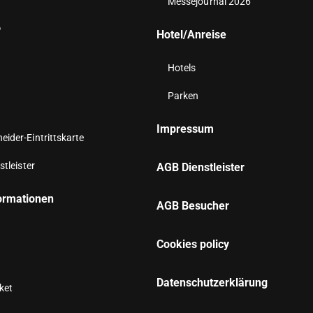
Messejournal 2026
6
Hotel/Anreise
Hotels
Parken
Impressum
ider-Eintrittskarte
stleister
AGB Dienstleister
ormationen
AGB Besucher
Cookies policy
n
Datenschutzerklärung
aket