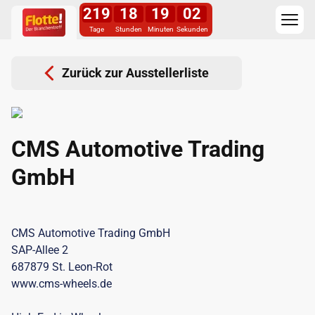
219
18
19
02
Tage
Stunden
Minuten
Sekunden
Zurück zur Ausstellerliste
CMS Automotive Trading
GmbH
CMS Automotive Trading GmbH
SAP-Allee 2
687879 St. Leon-Rot
www.cms-wheels.de