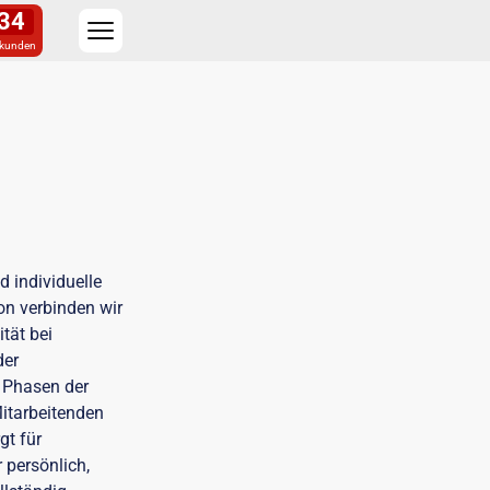
34
kunden
 individuelle
n verbinden wir
tät bei
der
n Phasen der
Mitarbeitenden
gt für
 persönlich,