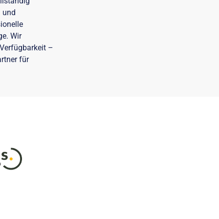
llständig
g und
ionelle
e. Wir
Verfügbarkeit –
rtner für