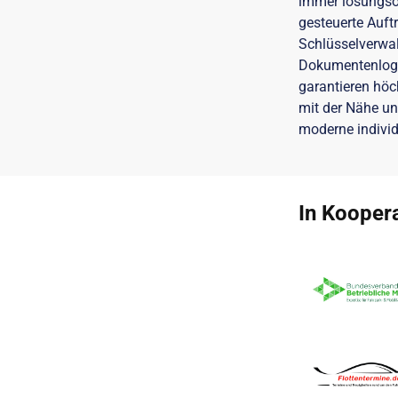
immer lösungsori
gesteuerte Auft
Schlüsselverwal
Dokumentenlogis
garantieren höc
mit der Nähe und
moderne individ
In Koopera