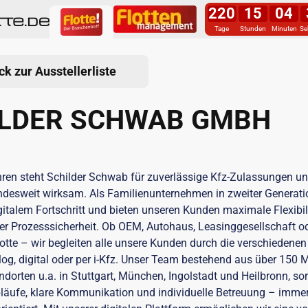
220
15
04
Tage
Stunden
Minuten
Se
ck zur Ausstellerliste
ILDER SCHWAB GMBH
hren steht Schilder Schwab für zuverlässige Kfz-Zulassungen und
esweit wirksam. Als Familienunternehmen in zweiter Generatio
gitalem Fortschritt und bieten unseren Kunden maximale Flexibili
her Prozesssicherheit. Ob OEM, Autohaus, Leasinggesellschaft o
tte – wir begleiten alle unsere Kunden durch die verschiedene
og, digital oder per i-Kfz. Unser Team bestehend aus über 150 
dorten u.a. in Stuttgart, München, Ingolstadt und Heilbronn, sor
läufe, klare Kommunikation und individuelle Betreuung – immer