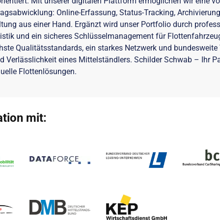
entiert. Mit unserer digitalen Plattform ermöglichen wir eine vo
ragsabwicklung: Online-Erfassung, Status-Tracking, Archivierun
tung aus einer Hand. Ergänzt wird unser Portfolio durch profess
tik und ein sicheres Schlüsselmanagement für Flottenfahrzeug
hste Qualitätsstandards, ein starkes Netzwerk und bundesweite 
 Verlässlichkeit eines Mittelständlers. Schilder Schwab – Ihr Pa
uelle Flottenlösungen.
tion mit: