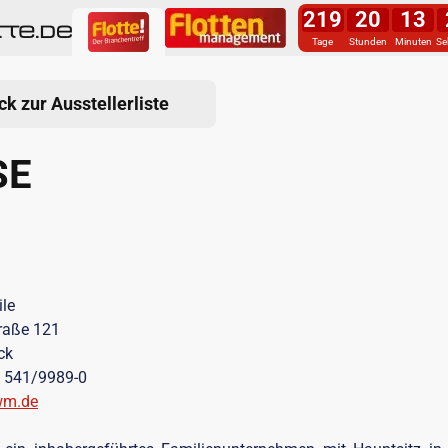
219
20
13
Tage
Stunden
Minuten
Se
ck zur Ausstellerliste
SE
le
raße 121
ck
) 541/9989-0
m.de