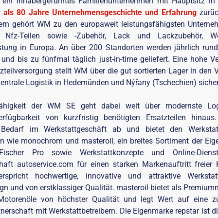
ein inhabergeführtes Familienunternehmen mit Hauptsitz i
als 80 Jahre Unternehmensgeschichte und Erfahrung
zurüc
tern gehört WM zu den europaweit leistungsfähigsten Untern
 Nfz-Teilen sowie -Zubehör, Lack und Lackzubehör, W
tung in Europa. An über 200 Standorten werden jährlich rund 
und bis zu fünfmal täglich just-in-time geliefert. Eine hohe V
tzteilversorgung stellt WM über die gut sortierten Lager in den
zentrale Logistik in Hedemünden und Nýřany (Tschechien) sicher
fähigkeit der WM SE geht dabei weit über modernste Log
fügbarkeit von kurzfristig benötigten Ersatzteilen hinau
n Bedarf im Werkstattgeschäft ab und bietet den Werkstat
 wie monochrom und masteroil, ein breites Sortiment der Eige
ischer Pro sowie Werkstattkonzepte und Online-Dienst
haft autoservice.com für einen starken Markenauftritt freier 
spricht hochwertige, innovative und attraktive Werkstat
 und von erstklassiger Qualität. masteroil bietet als Premium
Motorenöle von höchster Qualität und legt Wert auf eine z
tnerschaft mit Werkstattbetreibern. Die Eigenmarke repstar ist d