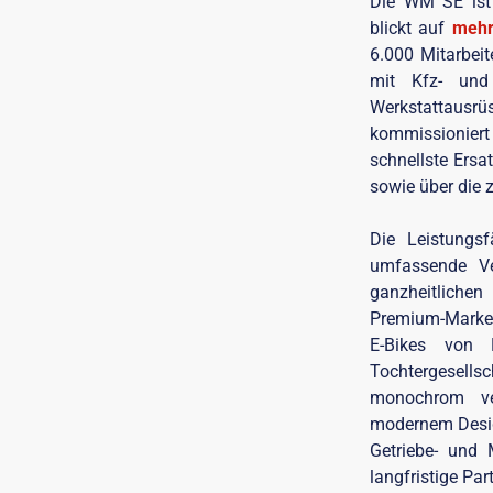
Die WM SE ist 
blickt auf
mehr 
6.000 Mitarbei
mit Kfz- und
Werkstattausrüs
kommissioniert 
schnellste Ersa
sowie über die 
Die Leistungs
umfassende Ver
ganzheitliche
Premium-Marken
E-Bikes von F
Tochtergesellsc
monochrom ver
modernem Design
Getriebe- und 
langfristige Par