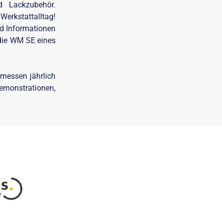
nd Lackzubehör.
erkstattalltag!
nd Informationen
 die WM SE eines
tmessen jährlich
monstrationen,