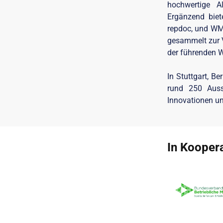
hochwertige Al
Ergänzend biet
repdoc, und WMK
gesammelt zur V
der führenden W
In Stuttgart, B
rund 250 Ausst
Innovationen un
In Koopera