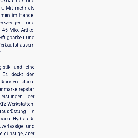
n Osnabrück und
k. Mit mehr als
ehmen im Handel
erkzeugen und
45 Mio. Artikel
erfügbarkeit und
 Verkaufshäusern
.
istik und eine
s. Es deckt den
tkunden starke
nmarke repstar,
leistungen der
Kfz-Werkstätten.
tausrüstung in
marke Hydraulik-
uverlässige und
ie günstige, aber