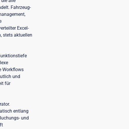
die alle
elt. Fahrzeug-
nmanagement,
e
rteilter Excel-
 stets aktuellen
unktionstiefe
lexe
re Workflows
utlich und
t für
rator.
atisch entlang
n Buchungs- und
ft