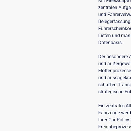
Mit FleetScape I
zentralen Aufg
und Fahrerverw
Belegerfassung 
Führerscheinkont
Listen und manue
Datenbasis.
Der besondere A
und außergewöhn
Flottenprozesse
und aussagekrä
schaffen Transp
strategische En
Ein zentrales Al
Fahrzeuge werd
Ihrer Car Policy
Freigabeprozess