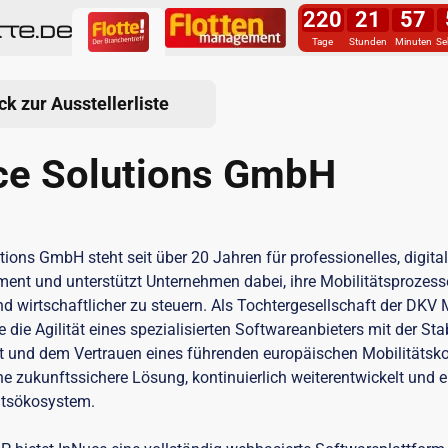
220
21
57
Tage
Stunden
Minuten
Se
ck zur Ausstellerliste
ce Solutions GmbH
tions GmbH steht seit über 20 Jahren für professionelles, digita
nt und unterstützt Unternehmen dabei, ihre Mobilitätsprozesse
nd wirtschaftlicher zu steuern. Als Tochtergesellschaft der DKV 
 die Agilität eines spezialisierten Softwareanbieters mit der Stabi
t und dem Vertrauen eines führenden europäischen Mobilitätsko
e zukunftssichere Lösung, kontinuierlich weiterentwickelt und ei
ätsökosystem.