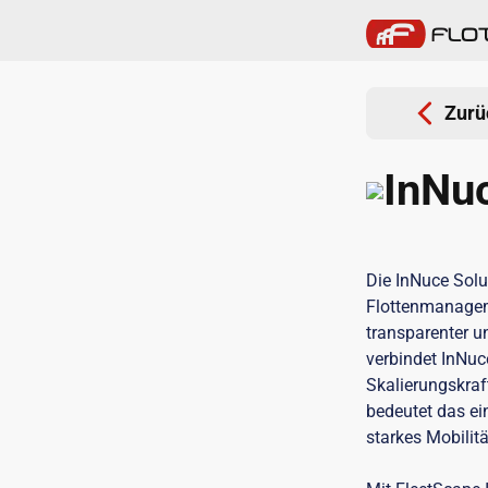
Zurü
InNu
Die InNuce Solu
Flottenmanageme
transparenter u
verbindet InNuce
Skalierungskraf
bedeutet das ein
starkes Mobilit