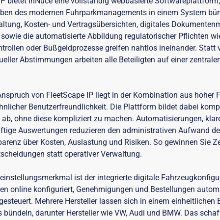
P bietet InNuce eine vollständig webbasierte Softwareplattform, 
aben des modernen Fuhrparkmanagements in einem System bünd
altung, Kosten- und Vertragsübersichten, digitales Dokumente
sowie die automatisierte Abbildung regulatorischer Pflichten wi
rollen oder Bußgeldprozesse greifen nahtlos ineinander. Statt ve
ller Abstimmungen arbeiten alle Beteiligten auf einer zentralen,
nspruch von FleetScape IP liegt in der Kombination aus hoher F
licher Benutzerfreundlichkeit. Die Plattform bildet dabei komp
 ab, ohne diese kompliziert zu machen. Automatisierungen, kla
ftige Auswertungen reduzieren den administrativen Aufwand de
arenz über Kosten, Auslastung und Risiken. So gewinnen Sie Zei
tscheidungen statt operativer Verwaltung.
leinstellungsmerkmal ist der integrierte digitale Fahrzeugkonfigu
en online konfiguriert, Genehmigungen und Bestellungen autom
 gesteuert. Mehrere Hersteller lassen sich in einem einheitliche
 bündeln, darunter Hersteller wie VW, Audi und BMW. Das schaf