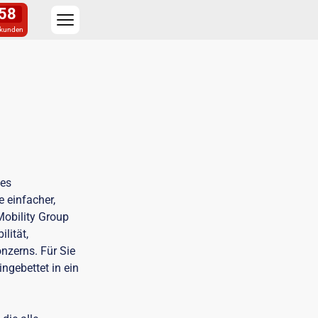
57
kunden
les
 einfacher,
Mobility Group
lität,
nzerns. Für Sie
ngebettet in ein